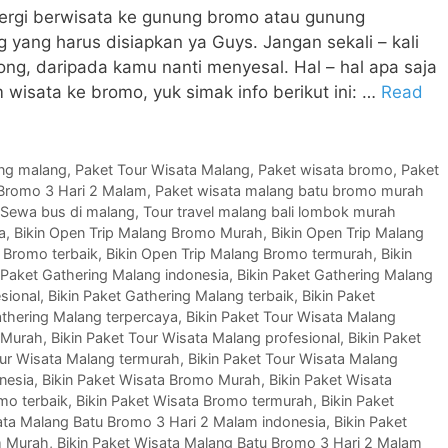
n pergi berwisata ke gunung bromo atau gunung
yang harus disiapkan ya Guys. Jangan sekali – kali
ng, daripada kamu nanti menyesal. Hal – hal apa saja
 wisata ke bromo, yuk simak info berikut ini: …
Read
ing malang
,
Paket Tour Wisata Malang
,
Paket wisata bromo
,
Paket
 Bromo 3 Hari 2 Malam
,
Paket wisata malang batu bromo murah
Sewa bus di malang
,
Tour travel malang bali lombok murah
a
,
Bikin Open Trip Malang Bromo Murah
,
Bikin Open Trip Malang
 Bromo terbaik
,
Bikin Open Trip Malang Bromo termurah
,
Bikin
 Paket Gathering Malang indonesia
,
Bikin Paket Gathering Malang
sional
,
Bikin Paket Gathering Malang terbaik
,
Bikin Paket
athering Malang terpercaya
,
Bikin Paket Tour Wisata Malang
g Murah
,
Bikin Paket Tour Wisata Malang profesional
,
Bikin Paket
our Wisata Malang termurah
,
Bikin Paket Tour Wisata Malang
nesia
,
Bikin Paket Wisata Bromo Murah
,
Bikin Paket Wisata
mo terbaik
,
Bikin Paket Wisata Bromo termurah
,
Bikin Paket
ata Malang Batu Bromo 3 Hari 2 Malam indonesia
,
Bikin Paket
m Murah
,
Bikin Paket Wisata Malang Batu Bromo 3 Hari 2 Malam