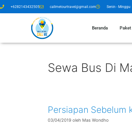
+6282143432505
callmetourtravel@gmail.com
Senin - Minggu: 
Beranda
Paket
Sewa Bus Di Ma
Persiapan Sebelum 
03/04/2019
oleh
Mas Wondho