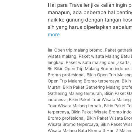
Hai para Traveller jika kalian ingi
manapun, ada beberapa hal penting 
naik ke gunung dengan tangan koso
sih yang harus diperiapkan sebelum
more
Open trip malang bromo
,
Paket gather
wisata malang
,
Paket wisata Malang Batu
lengkap
,
Paket wisata malang dari jakarta
,
Bikin Open Trip Malang Bromo indonesi
Bromo profesional
,
Bikin Open Trip Malang
Open Trip Malang Bromo terpercaya
,
Bikin
Murah
,
Bikin Paket Gathering Malang profe
Gathering Malang termurah
,
Bikin Paket G
indonesia
,
Bikin Paket Tour Wisata Malan
Tour Wisata Malang terbaik
,
Bikin Paket T
terpercaya
,
Bikin Paket Wisata Bromo indo
Bromo profesional
,
Bikin Paket Wisata Bro
Wisata Bromo terpercaya
,
Bikin Paket Wis
Wisata Malang Batu Bromo 3 Hari 2 Mala