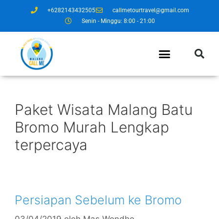
+6282143432505
callmetourtravel@gmail.com
Senin - Minggu: 8:00 - 21:00
Paket Wisata Malang Batu
Bromo Murah Lengkap
terpercaya
Persiapan Sebelum ke Bromo
03/04/2019
oleh
Mas Wondho