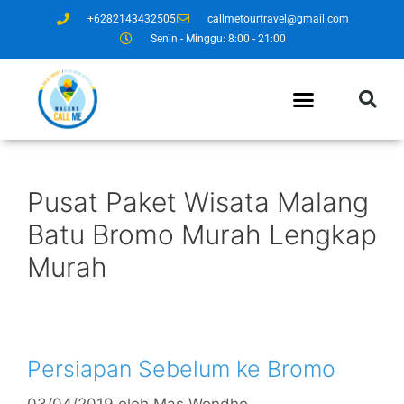
+6282143432505
callmetourtravel@gmail.com
Senin - Minggu: 8:00 - 21:00
Pusat Paket Wisata Malang
Batu Bromo Murah Lengkap
Murah
Persiapan Sebelum ke Bromo
03/04/2019
oleh
Mas Wondho