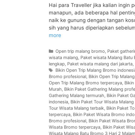
Hai para Traveller jika kalian ingi
manapun, ada beberapa hal penting 
naik ke gunung dengan tangan koso
sih yang harus diperiapkan sebelum
more
Open trip malang bromo
,
Paket gather
wisata malang
,
Paket wisata Malang Batu
lengkap
,
Paket wisata malang dari jakarta
,
Bikin Open Trip Malang Bromo indonesi
Bromo profesional
,
Bikin Open Trip Malang
Open Trip Malang Bromo terpercaya
,
Bikin
Murah
,
Bikin Paket Gathering Malang profe
Gathering Malang termurah
,
Bikin Paket G
indonesia
,
Bikin Paket Tour Wisata Malan
Tour Wisata Malang terbaik
,
Bikin Paket T
terpercaya
,
Bikin Paket Wisata Bromo indo
Bromo profesional
,
Bikin Paket Wisata Bro
Wisata Bromo terpercaya
,
Bikin Paket Wis
Wisata Malang Batu Bromo 3 Hari 2 Mala