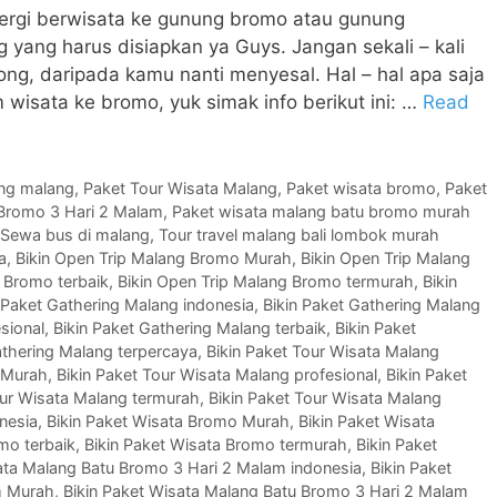
n pergi berwisata ke gunung bromo atau gunung
yang harus disiapkan ya Guys. Jangan sekali – kali
ng, daripada kamu nanti menyesal. Hal – hal apa saja
 wisata ke bromo, yuk simak info berikut ini: …
Read
ing malang
,
Paket Tour Wisata Malang
,
Paket wisata bromo
,
Paket
 Bromo 3 Hari 2 Malam
,
Paket wisata malang batu bromo murah
Sewa bus di malang
,
Tour travel malang bali lombok murah
a
,
Bikin Open Trip Malang Bromo Murah
,
Bikin Open Trip Malang
 Bromo terbaik
,
Bikin Open Trip Malang Bromo termurah
,
Bikin
 Paket Gathering Malang indonesia
,
Bikin Paket Gathering Malang
sional
,
Bikin Paket Gathering Malang terbaik
,
Bikin Paket
athering Malang terpercaya
,
Bikin Paket Tour Wisata Malang
g Murah
,
Bikin Paket Tour Wisata Malang profesional
,
Bikin Paket
our Wisata Malang termurah
,
Bikin Paket Tour Wisata Malang
nesia
,
Bikin Paket Wisata Bromo Murah
,
Bikin Paket Wisata
mo terbaik
,
Bikin Paket Wisata Bromo termurah
,
Bikin Paket
ata Malang Batu Bromo 3 Hari 2 Malam indonesia
,
Bikin Paket
m Murah
,
Bikin Paket Wisata Malang Batu Bromo 3 Hari 2 Malam