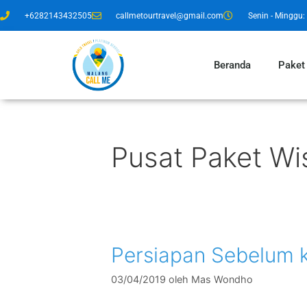
+6282143432505
callmetourtravel@gmail.com
Senin - Minggu: 
Beranda
Paket
Pusat Paket Wi
Persiapan Sebelum 
03/04/2019
oleh
Mas Wondho