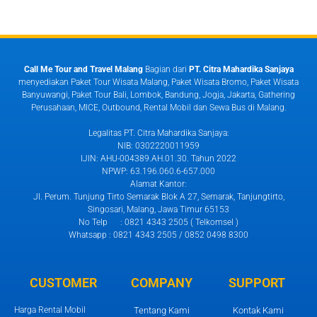
Call Me Tour and Travel Malang
Bagian dari
PT. Citra Mahardika Sanjaya
menyediakan Paket Tour Wisata Malang, Paket Wisata Bromo, Paket Wisata
Banyuwangi, Paket Tour Bali, Lombok, Bandung, Jogja, Jakarta, Gathering
Perusahaan, MICE, Outbound, Rental Mobil dan Sewa Bus di Malang.
Legalitas PT. Citra Mahardika Sanjaya:
NIB: 0302220011959
IJIN: AHU-004389.AH.01.30. Tahun 2022
NPWP: 63.196.060.6-657.000
Alamat Kantor:
Jl. Perum. Tunjung Tirto Semarak Blok A 27, Semarak, Tanjungtirto,
Singosari, Malang, Jawa Timur 65153
No Telp : 0821 4343 2505 ( Telkomsel )
Whatsapp : 0821 4343 2505 / 0852 0498 8300
CUSTOMER
COMPANY
SUPPORT
Harga Rental Mobil
Tentang Kami
Kontak Kami