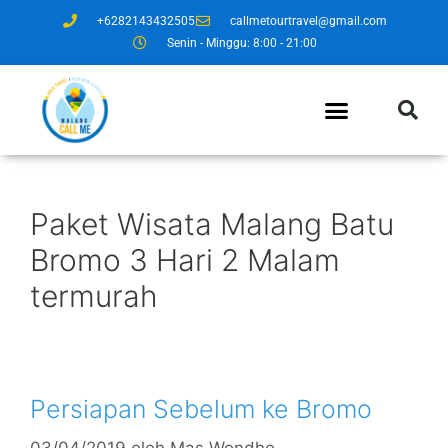
+6282143432505
callmetourtravel@gmail.com
Senin - Minggu: 8:00 - 21:00
Paket Wisata Malang Batu
Bromo 3 Hari 2 Malam
termurah
Persiapan Sebelum ke Bromo
03/04/2019
oleh
Mas Wondho