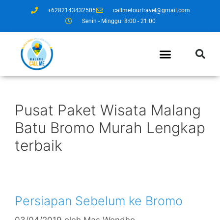
+6282143432505
callmetourtravel@gmail.com
Senin - Minggu: 8:00 - 21:00
Pusat Paket Wisata Malang
Batu Bromo Murah Lengkap
terbaik
Persiapan Sebelum ke Bromo
03/04/2019
oleh
Mas Wondho