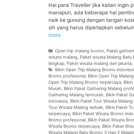
Hai para Traveller jika kalian ingi
manapun, ada beberapa hal penting 
naik ke gunung dengan tangan koso
sih yang harus diperiapkan sebelum
more
Open trip malang bromo
,
Paket gather
wisata malang
,
Paket wisata Malang Batu
lengkap
,
Paket wisata malang dari jakarta
,
Bikin Open Trip Malang Bromo indonesi
Bromo profesional
,
Bikin Open Trip Malang
Open Trip Malang Bromo terpercaya
,
Bikin
Murah
,
Bikin Paket Gathering Malang profe
Gathering Malang termurah
,
Bikin Paket G
indonesia
,
Bikin Paket Tour Wisata Malan
Tour Wisata Malang terbaik
,
Bikin Paket T
terpercaya
,
Bikin Paket Wisata Bromo indo
Bromo profesional
,
Bikin Paket Wisata Bro
Wisata Bromo terpercaya
,
Bikin Paket Wis
Wisata Malang Batu Bromo 3 Hari 2 Mala