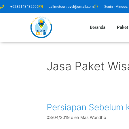
+6282143432505
callmetourtravel@gmail.com
Senin - Minggu: 
Beranda
Paket
Jasa Paket Wi
Persiapan Sebelum 
03/04/2019
oleh
Mas Wondho