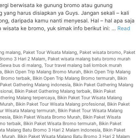
n pergi berwisata ke gunung bromo atau gunung
yang harus disiapkan ya Guys. Jangan sekali – kali
ng, daripada kamu nanti menyesal. Hal – hal apa saja
 wisata ke bromo, yuk simak info berikut ini: …
Read
ing malang
,
Paket Tour Wisata Malang
,
Paket wisata bromo
,
Paket
 Bromo 3 Hari 2 Malam
,
Paket wisata malang batu bromo murah
Sewa bus di malang
,
Tour travel malang bali lombok murah
a
,
Bikin Open Trip Malang Bromo Murah
,
Bikin Open Trip Malang
 Bromo terbaik
,
Bikin Open Trip Malang Bromo termurah
,
Bikin
 Paket Gathering Malang indonesia
,
Bikin Paket Gathering Malang
sional
,
Bikin Paket Gathering Malang terbaik
,
Bikin Paket
athering Malang terpercaya
,
Bikin Paket Tour Wisata Malang
g Murah
,
Bikin Paket Tour Wisata Malang profesional
,
Bikin Paket
our Wisata Malang termurah
,
Bikin Paket Tour Wisata Malang
nesia
,
Bikin Paket Wisata Bromo Murah
,
Bikin Paket Wisata
mo terbaik
,
Bikin Paket Wisata Bromo termurah
,
Bikin Paket
ata Malang Batu Bromo 3 Hari 2 Malam indonesia
,
Bikin Paket
m Murah
,
Bikin Paket Wisata Malang Batu Bromo 3 Hari 2 Malam