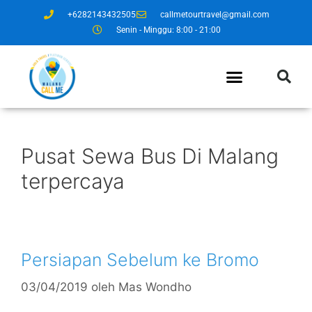
+6282143432505
callmetourtravel@gmail.com
Senin - Minggu: 8:00 - 21:00
Pusat Sewa Bus Di Malang
terpercaya
Persiapan Sebelum ke Bromo
03/04/2019
oleh
Mas Wondho