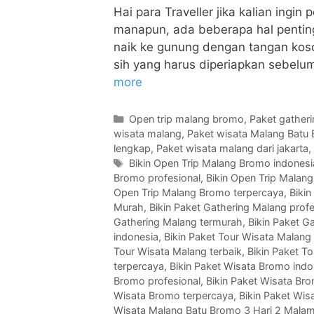
Hai para Traveller jika kalian ingi
manapun, ada beberapa hal penting 
naik ke gunung dengan tangan koso
sih yang harus diperiapkan sebelum
more
Open trip malang bromo
,
Paket gather
wisata malang
,
Paket wisata Malang Batu
lengkap
,
Paket wisata malang dari jakarta
,
Bikin Open Trip Malang Bromo indonesi
Bromo profesional
,
Bikin Open Trip Malang
Open Trip Malang Bromo terpercaya
,
Bikin
Murah
,
Bikin Paket Gathering Malang profe
Gathering Malang termurah
,
Bikin Paket G
indonesia
,
Bikin Paket Tour Wisata Malan
Tour Wisata Malang terbaik
,
Bikin Paket T
terpercaya
,
Bikin Paket Wisata Bromo indo
Bromo profesional
,
Bikin Paket Wisata Bro
Wisata Bromo terpercaya
,
Bikin Paket Wis
Wisata Malang Batu Bromo 3 Hari 2 Mala