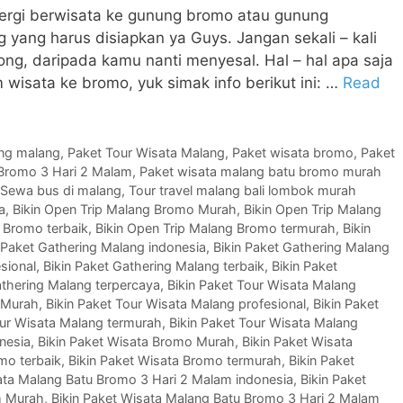
n pergi berwisata ke gunung bromo atau gunung
yang harus disiapkan ya Guys. Jangan sekali – kali
ng, daripada kamu nanti menyesal. Hal – hal apa saja
 wisata ke bromo, yuk simak info berikut ini: …
Read
ing malang
,
Paket Tour Wisata Malang
,
Paket wisata bromo
,
Paket
 Bromo 3 Hari 2 Malam
,
Paket wisata malang batu bromo murah
Sewa bus di malang
,
Tour travel malang bali lombok murah
a
,
Bikin Open Trip Malang Bromo Murah
,
Bikin Open Trip Malang
 Bromo terbaik
,
Bikin Open Trip Malang Bromo termurah
,
Bikin
 Paket Gathering Malang indonesia
,
Bikin Paket Gathering Malang
sional
,
Bikin Paket Gathering Malang terbaik
,
Bikin Paket
athering Malang terpercaya
,
Bikin Paket Tour Wisata Malang
g Murah
,
Bikin Paket Tour Wisata Malang profesional
,
Bikin Paket
our Wisata Malang termurah
,
Bikin Paket Tour Wisata Malang
nesia
,
Bikin Paket Wisata Bromo Murah
,
Bikin Paket Wisata
mo terbaik
,
Bikin Paket Wisata Bromo termurah
,
Bikin Paket
ata Malang Batu Bromo 3 Hari 2 Malam indonesia
,
Bikin Paket
m Murah
,
Bikin Paket Wisata Malang Batu Bromo 3 Hari 2 Malam