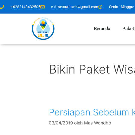
+6282143432505
callmetourtravel@gmail.com
Senin - Minggu: 
Beranda
Paket
Bikin Paket Wi
Persiapan Sebelum 
03/04/2019
oleh
Mas Wondho