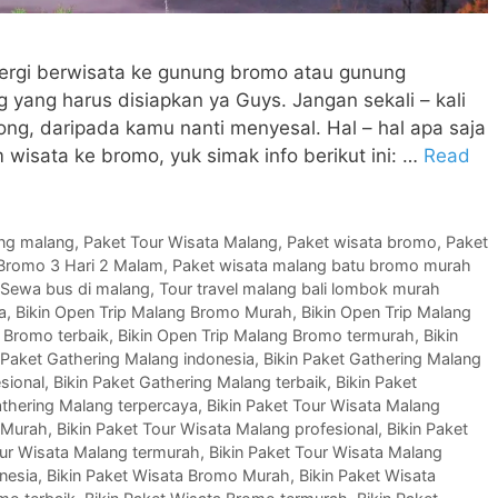
n pergi berwisata ke gunung bromo atau gunung
yang harus disiapkan ya Guys. Jangan sekali – kali
ng, daripada kamu nanti menyesal. Hal – hal apa saja
 wisata ke bromo, yuk simak info berikut ini: …
Read
ing malang
,
Paket Tour Wisata Malang
,
Paket wisata bromo
,
Paket
 Bromo 3 Hari 2 Malam
,
Paket wisata malang batu bromo murah
Sewa bus di malang
,
Tour travel malang bali lombok murah
a
,
Bikin Open Trip Malang Bromo Murah
,
Bikin Open Trip Malang
 Bromo terbaik
,
Bikin Open Trip Malang Bromo termurah
,
Bikin
 Paket Gathering Malang indonesia
,
Bikin Paket Gathering Malang
sional
,
Bikin Paket Gathering Malang terbaik
,
Bikin Paket
athering Malang terpercaya
,
Bikin Paket Tour Wisata Malang
g Murah
,
Bikin Paket Tour Wisata Malang profesional
,
Bikin Paket
our Wisata Malang termurah
,
Bikin Paket Tour Wisata Malang
nesia
,
Bikin Paket Wisata Bromo Murah
,
Bikin Paket Wisata