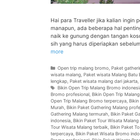
Hai para Traveller jika kalian ingi
manapun, ada beberapa hal penting 
naik ke gunung dengan tangan koso
sih yang harus diperiapkan sebelum
more
Open trip malang bromo
,
Paket gather
wisata malang
,
Paket wisata Malang Batu
lengkap
,
Paket wisata malang dari jakarta
,
Bikin Open Trip Malang Bromo indonesi
Bromo profesional
,
Bikin Open Trip Malang
Open Trip Malang Bromo terpercaya
,
Bikin
Murah
,
Bikin Paket Gathering Malang profe
Gathering Malang termurah
,
Bikin Paket G
indonesia
,
Bikin Paket Tour Wisata Malan
Tour Wisata Malang terbaik
,
Bikin Paket T
terpercaya
,
Bikin Paket Wisata Bromo indo