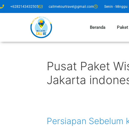
+6282143432505
callmetourtravel@gmail.com
Senin - Minggu: 
Beranda
Paket
Pusat Paket Wi
Jakarta indone
Persiapan Sebelum 