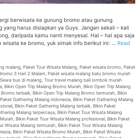
n pergi berwisata ke gunung bromo atau gunung
yang harus disiapkan ya Guys. Jangan sekali – kali
ng, daripada kamu nanti menyesal. Hal – hal apa saja
 wisata ke bromo, yuk simak info berikut ini: …
Read
ing malang
,
Paket Tour Wisata Malang
,
Paket wisata bromo
,
Paket
 Bromo 3 Hari 2 Malam
,
Paket wisata malang batu bromo murah
Sewa bus di malang
,
Tour travel malang bali lombok murah
a
,
Bikin Open Trip Malang Bromo Murah
,
Bikin Open Trip Malang
 Bromo terbaik
,
Bikin Open Trip Malang Bromo termurah
,
Bikin
 Paket Gathering Malang indonesia
,
Bikin Paket Gathering Malang
sional
,
Bikin Paket Gathering Malang terbaik
,
Bikin Paket
athering Malang terpercaya
,
Bikin Paket Tour Wisata Malang
g Murah
,
Bikin Paket Tour Wisata Malang profesional
,
Bikin Paket
our Wisata Malang termurah
,
Bikin Paket Tour Wisata Malang
nesia
,
Bikin Paket Wisata Bromo Murah
,
Bikin Paket Wisata