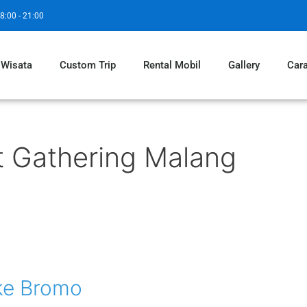
8:00 - 21:00
 Wisata
Custom Trip
Rental Mobil
Gallery
Car
 Gathering Malang
ke Bromo