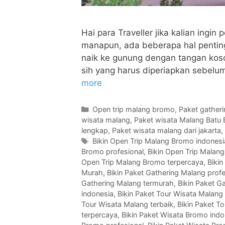
Hai para Traveller jika kalian ingi
manapun, ada beberapa hal penting 
naik ke gunung dengan tangan koso
sih yang harus diperiapkan sebelum
more
Open trip malang bromo
,
Paket gather
wisata malang
,
Paket wisata Malang Batu
lengkap
,
Paket wisata malang dari jakarta
,
Bikin Open Trip Malang Bromo indonesi
Bromo profesional
,
Bikin Open Trip Malang
Open Trip Malang Bromo terpercaya
,
Bikin
Murah
,
Bikin Paket Gathering Malang profe
Gathering Malang termurah
,
Bikin Paket G
indonesia
,
Bikin Paket Tour Wisata Malan
Tour Wisata Malang terbaik
,
Bikin Paket T
terpercaya
,
Bikin Paket Wisata Bromo indo