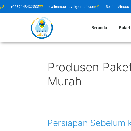
+6282143432505
callmetourtravel@gmail.com
Senin - Minggu: 
Beranda
Paket
Produsen Paket
Murah
Persiapan Sebelum 