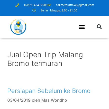
+6282143432505
callmetourtravel@gmail.com
Senin - Minggu: 8:00 - 21:00
Jual Open Trip Malang
Bromo termurah
Persiapan Sebelum ke Bromo
03/04/2019
oleh
Mas Wondho