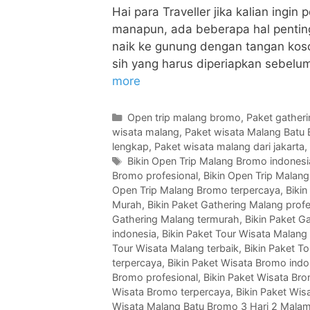
Hai para Traveller jika kalian ingi
manapun, ada beberapa hal penting 
naik ke gunung dengan tangan koso
sih yang harus diperiapkan sebelum
more
Open trip malang bromo
,
Paket gather
wisata malang
,
Paket wisata Malang Batu
lengkap
,
Paket wisata malang dari jakarta
,
Bikin Open Trip Malang Bromo indonesi
Bromo profesional
,
Bikin Open Trip Malang
Open Trip Malang Bromo terpercaya
,
Bikin
Murah
,
Bikin Paket Gathering Malang profe
Gathering Malang termurah
,
Bikin Paket G
indonesia
,
Bikin Paket Tour Wisata Malan
Tour Wisata Malang terbaik
,
Bikin Paket T
terpercaya
,
Bikin Paket Wisata Bromo indo
Bromo profesional
,
Bikin Paket Wisata Bro
Wisata Bromo terpercaya
,
Bikin Paket Wis
Wisata Malang Batu Bromo 3 Hari 2 Mala