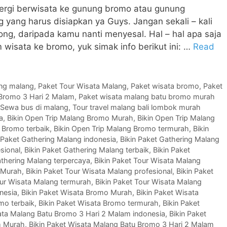
n pergi berwisata ke gunung bromo atau gunung
yang harus disiapkan ya Guys. Jangan sekali – kali
ng, daripada kamu nanti menyesal. Hal – hal apa saja
 wisata ke bromo, yuk simak info berikut ini: …
Read
ing malang
,
Paket Tour Wisata Malang
,
Paket wisata bromo
,
Paket
 Bromo 3 Hari 2 Malam
,
Paket wisata malang batu bromo murah
Sewa bus di malang
,
Tour travel malang bali lombok murah
a
,
Bikin Open Trip Malang Bromo Murah
,
Bikin Open Trip Malang
 Bromo terbaik
,
Bikin Open Trip Malang Bromo termurah
,
Bikin
 Paket Gathering Malang indonesia
,
Bikin Paket Gathering Malang
sional
,
Bikin Paket Gathering Malang terbaik
,
Bikin Paket
athering Malang terpercaya
,
Bikin Paket Tour Wisata Malang
g Murah
,
Bikin Paket Tour Wisata Malang profesional
,
Bikin Paket
our Wisata Malang termurah
,
Bikin Paket Tour Wisata Malang
nesia
,
Bikin Paket Wisata Bromo Murah
,
Bikin Paket Wisata
mo terbaik
,
Bikin Paket Wisata Bromo termurah
,
Bikin Paket
ata Malang Batu Bromo 3 Hari 2 Malam indonesia
,
Bikin Paket
m Murah
,
Bikin Paket Wisata Malang Batu Bromo 3 Hari 2 Malam