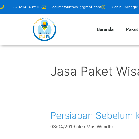
+6282143432505
callmetourtravel@gmail.com
Senin - Minggu: 
Beranda
Paket
Jasa Paket Wis
Persiapan Sebelum 
03/04/2019
oleh
Mas Wondho