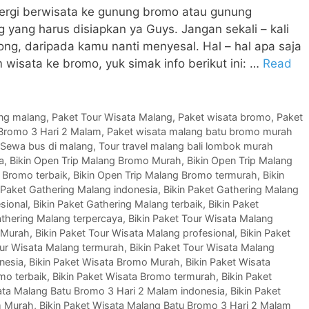
n pergi berwisata ke gunung bromo atau gunung
yang harus disiapkan ya Guys. Jangan sekali – kali
ng, daripada kamu nanti menyesal. Hal – hal apa saja
 wisata ke bromo, yuk simak info berikut ini: …
Read
ing malang
,
Paket Tour Wisata Malang
,
Paket wisata bromo
,
Paket
 Bromo 3 Hari 2 Malam
,
Paket wisata malang batu bromo murah
Sewa bus di malang
,
Tour travel malang bali lombok murah
a
,
Bikin Open Trip Malang Bromo Murah
,
Bikin Open Trip Malang
 Bromo terbaik
,
Bikin Open Trip Malang Bromo termurah
,
Bikin
 Paket Gathering Malang indonesia
,
Bikin Paket Gathering Malang
sional
,
Bikin Paket Gathering Malang terbaik
,
Bikin Paket
athering Malang terpercaya
,
Bikin Paket Tour Wisata Malang
g Murah
,
Bikin Paket Tour Wisata Malang profesional
,
Bikin Paket
our Wisata Malang termurah
,
Bikin Paket Tour Wisata Malang
nesia
,
Bikin Paket Wisata Bromo Murah
,
Bikin Paket Wisata
mo terbaik
,
Bikin Paket Wisata Bromo termurah
,
Bikin Paket
ata Malang Batu Bromo 3 Hari 2 Malam indonesia
,
Bikin Paket
m Murah
,
Bikin Paket Wisata Malang Batu Bromo 3 Hari 2 Malam