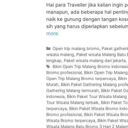
Hai para Traveller jika kalian ingi
manapun, ada beberapa hal penting 
naik ke gunung dengan tangan koso
sih yang harus diperiapkan sebelum
more
Open trip malang bromo
,
Paket gather
wisata malang
,
Paket wisata Malang Batu
lengkap
,
Paket wisata malang dari jakarta
,
Bikin Open Trip Malang Bromo indonesi
Bromo profesional
,
Bikin Open Trip Malang
Open Trip Malang Bromo terpercaya
,
Bikin
Murah
,
Bikin Paket Gathering Malang profe
Gathering Malang termurah
,
Bikin Paket G
indonesia
,
Bikin Paket Tour Wisata Malan
Tour Wisata Malang terbaik
,
Bikin Paket T
terpercaya
,
Bikin Paket Wisata Bromo indo
Bromo profesional
,
Bikin Paket Wisata Bro
Wisata Bromo terpercaya
,
Bikin Paket Wis
Wisata Malang Batu Bromo 3 Hari 2 Mala