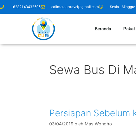
+6282143432505
callmetourtravel@gmail.com
Senin - Minggu: 
Beranda
Paket
Sewa Bus Di Ma
Persiapan Sebelum 
03/04/2019
oleh
Mas Wondho