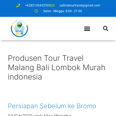
+6282143432505
callmetourtravel@gmail.com
Senin - Minggu: 8:00 - 21:00
Produsen Tour Travel
Malang Bali Lombok Murah
indonesia
Persiapan Sebelum ke Bromo
03/04/2019
oleh
Mas Wondho