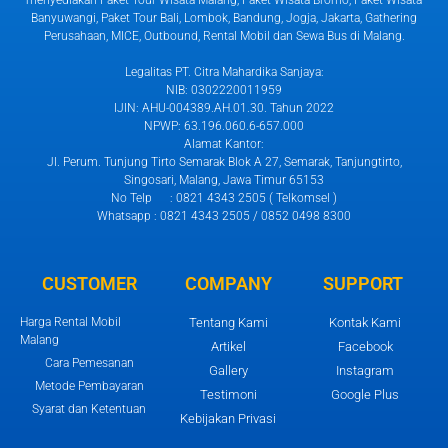
menyediakan Paket Tour Wisata Malang, Paket Wisata Bromo, Paket Wisata
Banyuwangi, Paket Tour Bali, Lombok, Bandung, Jogja, Jakarta, Gathering
Perusahaan, MICE, Outbound, Rental Mobil dan Sewa Bus di Malang.
Legalitas PT. Citra Mahardika Sanjaya:
NIB: 0302220011959
IJIN: AHU-004389.AH.01.30. Tahun 2022
NPWP: 63.196.060.6-657.000
Alamat Kantor:
Jl. Perum. Tunjung Tirto Semarak Blok A 27, Semarak, Tanjungtirto,
Singosari, Malang, Jawa Timur 65153
No Telp : 0821 4343 2505 ( Telkomsel )
Whatsapp : 0821 4343 2505 / 0852 0498 8300
CUSTOMER
COMPANY
SUPPORT
Harga Rental Mobil
Tentang Kami
Kontak Kami
Malang
Artikel
Facebook
Cara Pemesanan
Gallery
Instagram
Metode Pembayaran
Testimoni
Google Plus
Syarat dan Ketentuan
Kebijakan Privasi