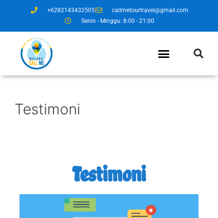
+6282143432505
callmetourtravel@gmail.com
Senin - Minggu: 8:00 - 21:00
Testimoni
Testimoni