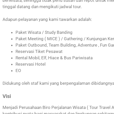
berwisata, sehingga tidak perlu susah dan repot untuk 
tinggal datang dan mengikuti jadwal tour.
Adapun pelayanan yang kami tawarkan adalah:
Paket Wisata / Study Banding
Paket Meeting ( MICE ) / Gathering / Kunjungan Ke
Paket Outbound, Team Building, Adventure , Fun G
Reservasi Tiket Pesawat
Rental Mobil, Elf, Hiace & Bus Pariwisata
Reservasi Hotel
EO
Didukung oleh staf kami yang berpengalaman dibidangnya
Visi
Menjadi Perusahaan Biro Perjalanan Wisata ( Tour Travel
kontribusi nyata bagi masyarakat dan lingkungan sekitarn