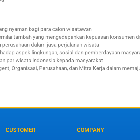
ng nyaman bagi para calon wisatawan
bernilai tambah yang mengedepankan kepuasan konsumen da
n perusahaan dalam jasa perjalanan wisata
rhadap aspek lingkungan, sosial dan pemberdayaan masyara
n pariwisata indonesia kepada masyarakat
gent, Organisasi, Perusahaan, dan Mitra Kerja dalam memaj
CUSTOMER
COMPANY