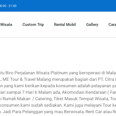
8:00 - 21:00
 Wisata
Custom Trip
Rental Mobil
Gallery
Car
u Biro Perjalanan Wisata Platinum yang beroperasi di Mala
L ME Tour & Travel Malang merupakan bagian dari PT. Citra
nan yang kami berikan kepada konsumen adalah pelayanan y
 Hari sampai 7 Hari 6 Malam ada, Akomodasi Kendaraan ( Fam
asi Rumah Makan / Catering, Tiket Masuk Tempat Wisata, To
n konsumen kami sudah sediakan. Kami juga melayani Tour k
ah. Jadi Para Pelanggan yang mau Berwisata, Rent Car atau 