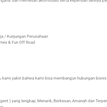
mengatur dan memesan akomodasi serta keperluan lainnya p
rja / Kunjungan Perusahaan
ames & Fun Off Road
, kami yakin bahwa kami bisa membangun hubungan bisnis 
 Agent ) yang lengkap, Menarik, Berkesan, Amanah dan Ter
ya