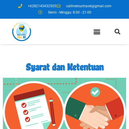
+6282143432505
callmetourtravel@gmail.com
Senin - Minggu: 8:00 - 21:00
Syarat dan Ketentuan