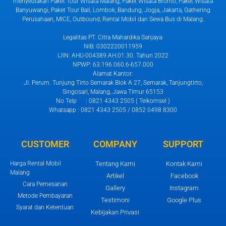
menyediakan Paket Tour Wisata Malang, Paket Wisata Bromo, Paket Wisata
Banyuwangi, Paket Tour Bali, Lombok, Bandung, Jogja, Jakarta, Gathering
Perusahaan, MICE, Outbound, Rental Mobil dan Sewa Bus di Malang.
Legalitas PT. Citra Mahardika Sanjaya:
NIB: 0302220011959
IJIN: AHU-004389.AH.01.30. Tahun 2022
NPWP: 63.196.060.6-657.000
Alamat Kantor:
Jl. Perum. Tunjung Tirto Semarak Blok A 27, Semarak, Tanjungtirto,
Singosari, Malang, Jawa Timur 65153
No Telp : 0821 4343 2505 ( Telkomsel )
Whatsapp : 0821 4343 2505 / 0852 0498 8300
CUSTOMER
COMPANY
SUPPORT
Harga Rental Mobil
Tentang Kami
Kontak Kami
Malang
Artikel
Facebook
Cara Pemesanan
Gallery
Instagram
Metode Pembayaran
Testimoni
Google Plus
Syarat dan Ketentuan
Kebijakan Privasi