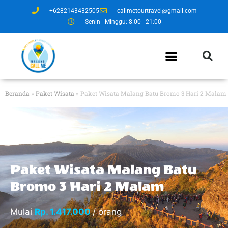
+6282143432505
callmetourtravel@gmail.com
Senin - Minggu: 8:00 - 21:00
Beranda
»
Paket Wisata
»
Paket Wisata Malang Batu Bromo 3 Hari 2 Malam
Paket Wisata Malang Batu
Bromo 3 Hari 2 Malam
Mulai
Rp. 1.417.000
/ orang