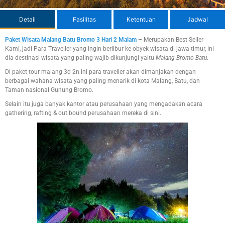
Detail
Fasilitas
Ketentuan
Jadwal
Paket Wisata Malang Batu Bromo 3 Hari 2 Malam
–
Merupakan Best Seller
Kami, jadi Para Traveller yang ingin berlibur ke obyek wisata di jawa timur, ini
dia destinasi wisata yang paling wajib dikunjungi yaitu
Malang Bromo Batu
.
Di paket tour malang 3d 2n ini para traveller akan dimanjakan dengan
berbagai wahana wisata yang paling menarik di kota Malang, Batu, dan
Taman nasional Gunung Bromo.
Selain itu juga banyak kantor atau perusahaan yang mengadakan acara
gathering, rafting & out bound perusahaan mereka di sini.