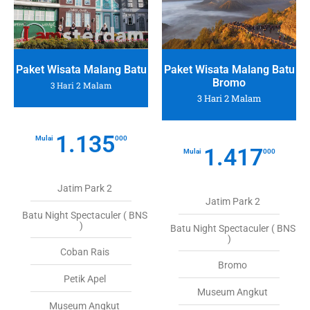
Paket Wisata Malang Batu
Paket Wisata Malang Batu
Bromo
3 Hari 2 Malam
3 Hari 2 Malam
1.135
Mulai
000
1.417
Mulai
000
Jatim Park 2
Jatim Park 2
Batu Night Spectaculer ( BNS
)
Batu Night Spectaculer ( BNS
)
Coban Rais
Bromo
Petik Apel
Museum Angkut
Museum Angkut