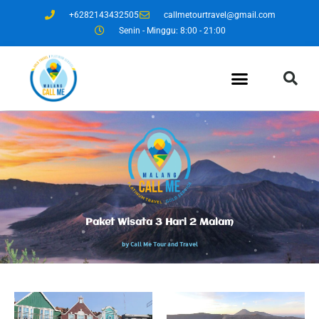
+6282143432505
callmetourtravel@gmail.com
Senin - Minggu: 8:00 - 21:00
Paket Wisata 3 Hari 2 Malam
by Call Me Tour and Travel