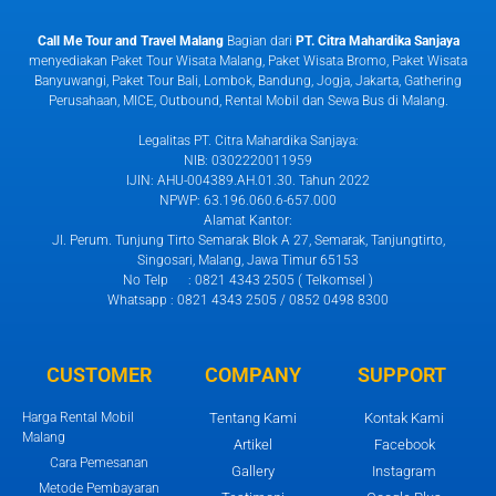
Call Me Tour and Travel Malang
Bagian dari
PT. Citra Mahardika Sanjaya
menyediakan Paket Tour Wisata Malang, Paket Wisata Bromo, Paket Wisata
Banyuwangi, Paket Tour Bali, Lombok, Bandung, Jogja, Jakarta, Gathering
Perusahaan, MICE, Outbound, Rental Mobil dan Sewa Bus di Malang.
Legalitas PT. Citra Mahardika Sanjaya:
NIB: 0302220011959
IJIN: AHU-004389.AH.01.30. Tahun 2022
NPWP: 63.196.060.6-657.000
Alamat Kantor:
Jl. Perum. Tunjung Tirto Semarak Blok A 27, Semarak, Tanjungtirto,
Singosari, Malang, Jawa Timur 65153
No Telp : 0821 4343 2505 ( Telkomsel )
Whatsapp : 0821 4343 2505 / 0852 0498 8300
CUSTOMER
COMPANY
SUPPORT
Harga Rental Mobil
Tentang Kami
Kontak Kami
Malang
Artikel
Facebook
Cara Pemesanan
Gallery
Instagram
Metode Pembayaran