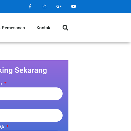
a Pemesanan
Kontak
king Sekarang
ap
WA