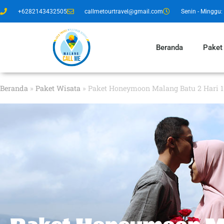
+6282143432505
callmetourtravel@gmail.com
Senin - Minggu: 
Beranda
Paket
Beranda
»
Paket Wisata
»
Paket Honeymoon Malang Batu 2 Hari 