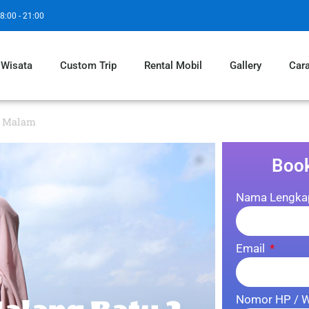
8:00 - 21:00
 Wisata
Custom Trip
Rental Mobil
Gallery
Car
1 Malam
Boo
Nama Lengk
Email
Nomor HP / 