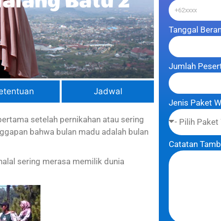
alang Batu 2
Tanggal Bera
Jumlah Peser
etentuan
Jadwal
Jenis Paket 
pertama setelah pernikahan atau sering
nggapan bahwa bulan madu adalah bulan
Catatan Tam
halal sering merasa memilik dunia