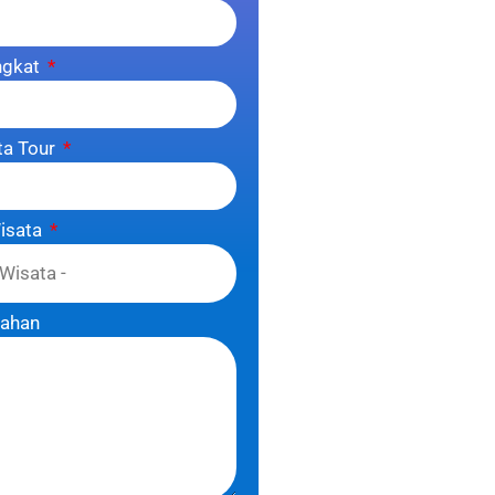
ngkat
ta Tour
Wisata
bahan