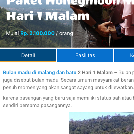
Paket Honeymoon M
Hari 1 Malam
Mulai
Rp. 2.100.000
/ orang
Detail
Fasilitas
K
Bulan madu di malang dan batu
2 Hari 1 Malam
– Bulan 
juga disebut bulan madu. Secara umum masyarakat bera
penuh momen yang akan sangat sayang untuk dilewatkan.
karena pasangan yang baru saja memiliki status sah atau 
sendiri bersama pasangannya.