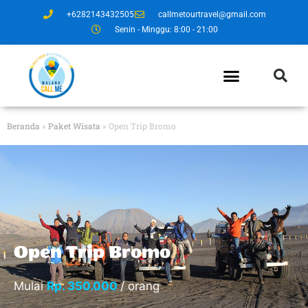
+6282143432505
callmetourtravel@gmail.com
Senin - Minggu: 8:00 - 21:00
Beranda
»
Paket Wisata
»
Open Trip Bromo
Open Trip Bromo
Mulai
Rp. 350.000
/ orang