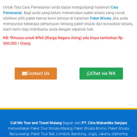
Untuk Tata Cara Pemesanan anda dapat mengunjungi halaman
Cara
Pemesanan
. Bagi anda yang belum menemukan paket wisata yang cocok
silahkan pilih paket hemat kami lainnya di halaman
Paket Wisata
. jika anda
mempunyai beberapa pertanyaan tentang paket wisata dan konsultasi wisata,
team kami siap membantu anda dengan sepenuh hati.
NB: *Khusus untuk WNA (Warga Negara Asing) ada biaya tambahan Rp.
300.000 / Orang.
Contact Us
Chat via WA
Call Me Tour and Travel Malang
Bagian dari
PT. Citra Mahardika Sanjaya
menyediakan Paket Tour Wisata Malang, Paket Wisata Bromo, Paket Wisata
Banyuwangi, Paket Tour Bali, Lombok, Bandung, Jogja, Jakarta, Gathering