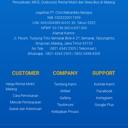
Perusahaan, MICE, Outbound, Rental Mobil dan Sewa Bus di Malang.
Legalitas PT. Citra Mahardika Sanjaya:
NIB: 0302220011959
IJIN: AHU-004389.AH.01.30. Tahun 2022
NPWP: 63.196.060.6-657.000
Alamat Kantor:
Jl. Perum. Tunjung Tirto Semarak Blok A 27, Semarak, Tanjungtirto,
Singosari, Malang, Jawa Timur 65153
No Telp : 0821 4343 2505 ( Telkomsel )
Whatsapp : 0821 4343 2505 / 0852 0498 8300
CUSTOMER
COMPANY
SUPPORT
Harga Rental Mobil
Tentang Kami
Kontak Kami
Malang
Artikel
Facebook
Cara Pemesanan
Gallery
Instagram
Metode Pembayaran
Testimoni
Google Plus
Syarat dan Ketentuan
Kebijakan Privasi